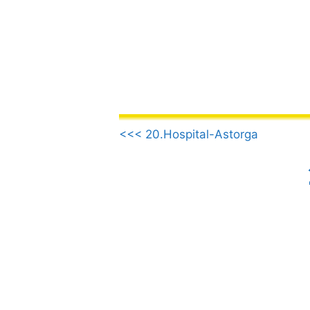
Aller
au
contenu
.
<<< 20.Hospital-Astorga