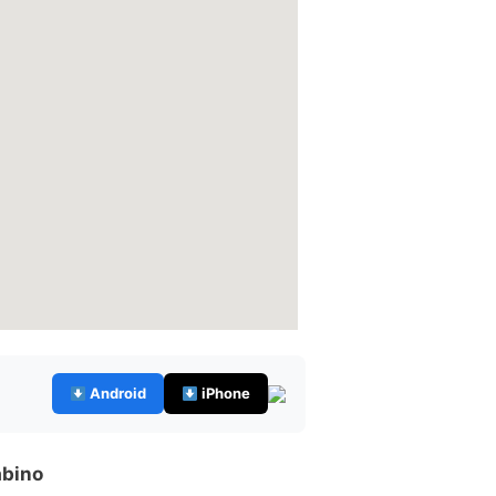
Android
iPhone
abino