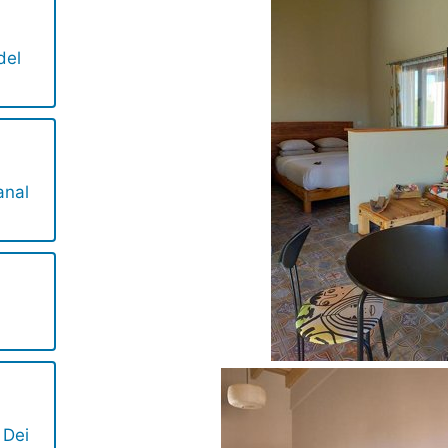
del
anal
 Dei