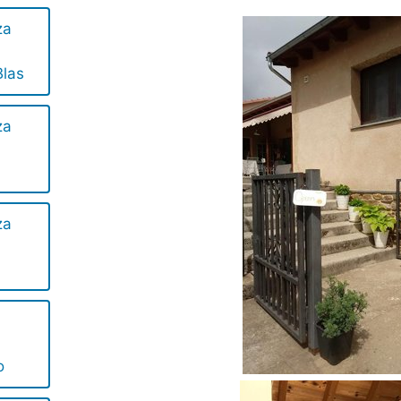
za
las
za
za
o