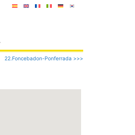
o
22.Foncebadon-Ponferrada >>>
n