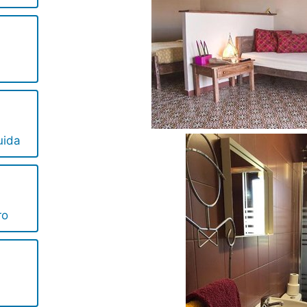
uida
ro