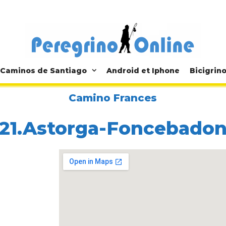
Caminos de Santiago
Android et Iphone
Bicigrin
Camino Frances
21.Astorga-Foncebado