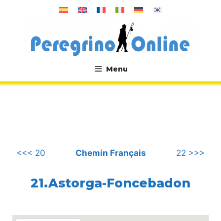
Aller
au
contenu
Menu
.
<<< 20
Chemin Français
22 >>>
21.Astorga-Foncebadon