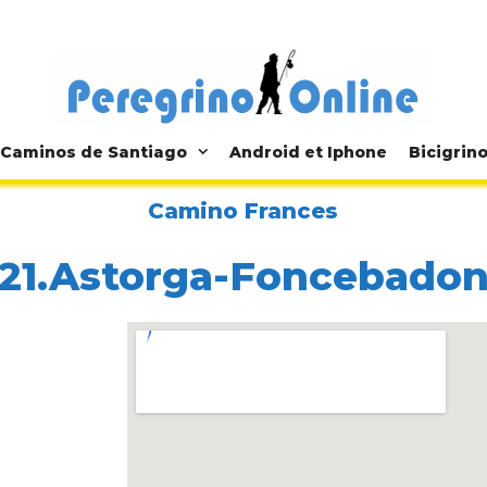
Caminos de Santiago
Android et Iphone
Bicigrin
Camino Frances
21.Astorga-Foncebado