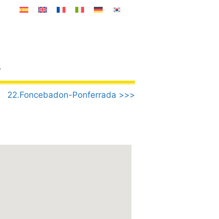
o
22.Foncebadon-Ponferrada >>>
n