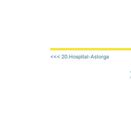
Aller
au
contenu
.
<<< 20.Hospital-Astorga