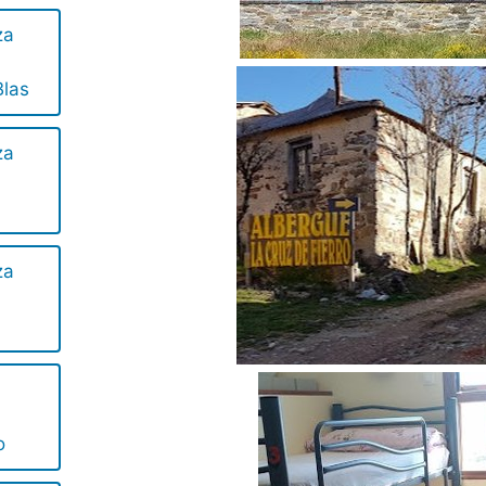
za
las
za
za
o