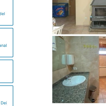
del
anal
 Dei