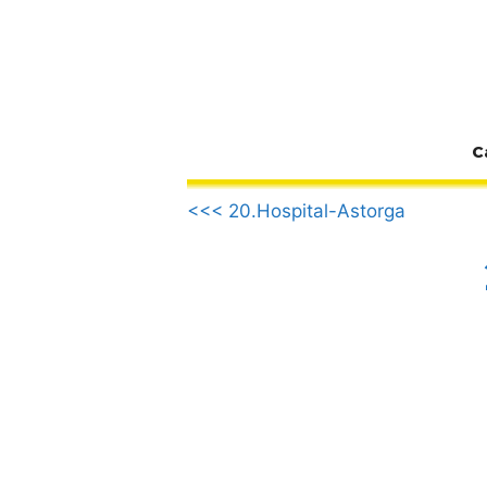
Zum
Inhalt
springen
C
.
<<< 20.Hospital-Astorga