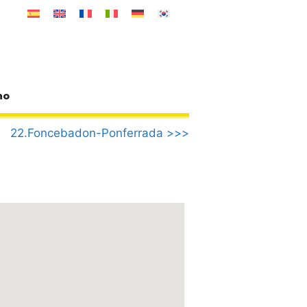
no
22.Foncebadon-Ponferrada >>>
n