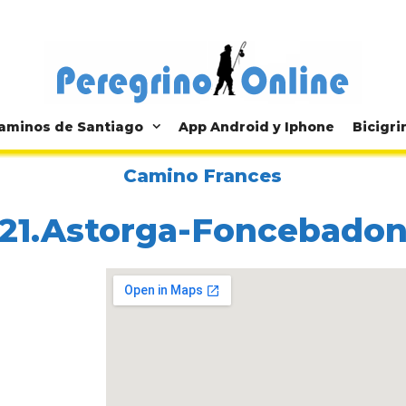
aminos de Santiago
App Android y Iphone
Bicigri
Camino Frances
21.Astorga-Foncebado