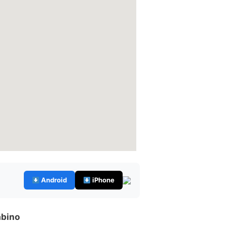
Android
iPhone
abino