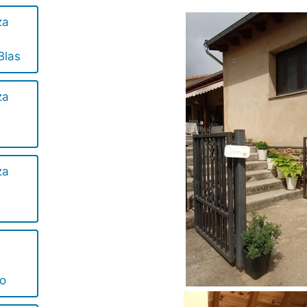
za
Blas
za
za
o