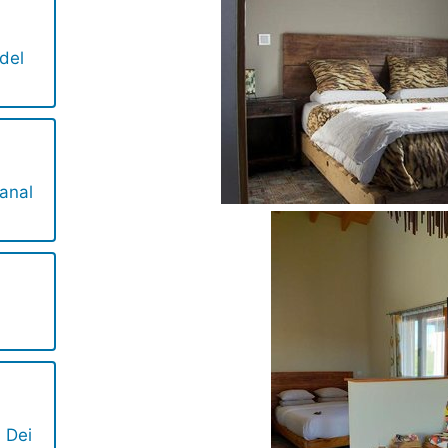
del
anal
 Dei