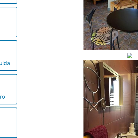
uida
ro