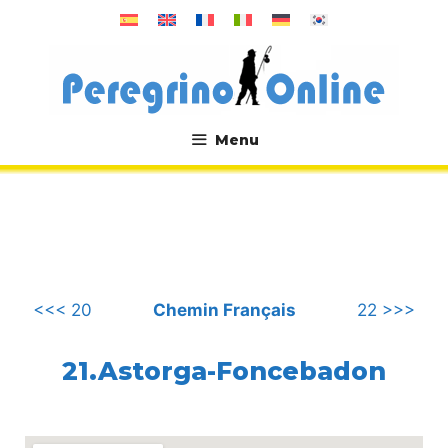
Aller
au
contenu
Menu
.
<<< 20
Chemin Français
22 >>>
21.Astorga-Foncebadon