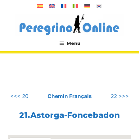
Aller
au
contenu
Menu
.
<<< 20
Chemin Français
22 >>>
21.Astorga-Foncebadon