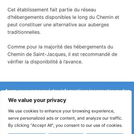
Cet établissement fait partie du réseau
d’hébergements disponibles le long du Chemin et
peut constituer une alternative aux auberges
traditionnelles.
Comme pour la majorité des hébergements du
Chemin de Saint-Jacques, il est recommandé de
vérifier la disponibilité à l’avance.
Avez-vous remarqué des informations incorrectes ou des
changements récents sur le Camino ?
We value your privacy
Les signalements concernant des auberges fermées, des
inondations, des déviations, des travaux ou d’autres
We use cookies to enhance your browsing experience,
changements aident à maintenir le guide à jour.
serve personalized ads or content, and analyze our traffic.
By clicking "Accept All", you consent to our use of cookies.
Écrivez-nous à :
elperegrino.online@gmail.com