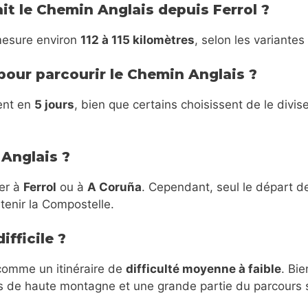
it le Chemin Anglais depuis Ferrol ?
mesure environ
112 à 115 kilomètres
, selon les variante
pour parcourir le Chemin Anglais ?
rent en
5 jours
, bien que certains choisissent de le divis
Anglais ?
er à
Ferrol
ou à
A Coruña
. Cependant, seul le départ de
tenir la Compostelle.
ifficile ?
comme un itinéraire de
difficulté moyenne à faible
. Bi
s de haute montagne et une grande partie du parcours se