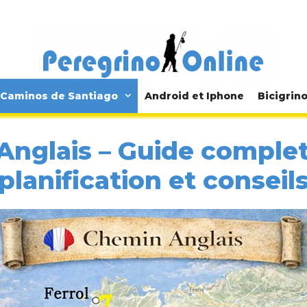
Caminos de Santiago
Android et Iphone
Bicigrin
nglais – Guide complet
planification et conseil