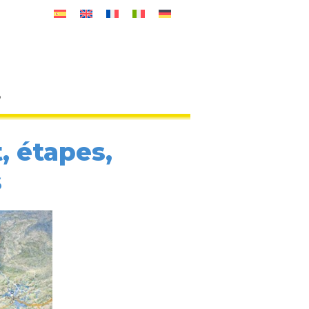
o
, étapes,
s