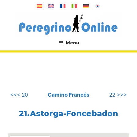
컨
텐
츠
로
건
너
Menu
뛰
.
기
<<< 20
Camino Francés
22 >>>
21.Astorga-Foncebadon