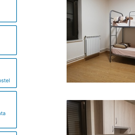
ostel
nta