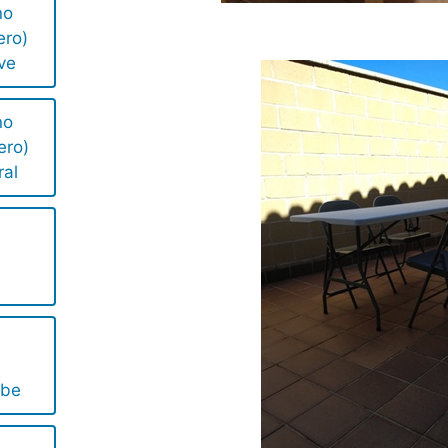
no
ero)
ve
no
ero)
ral
obe