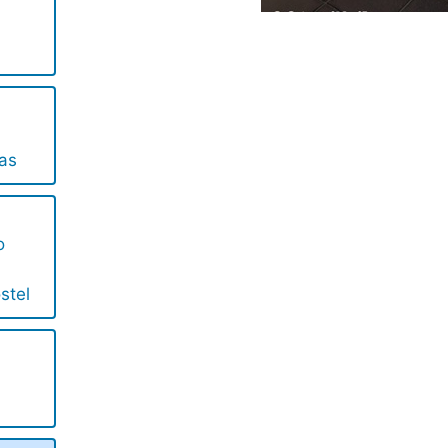
cas
o
stel