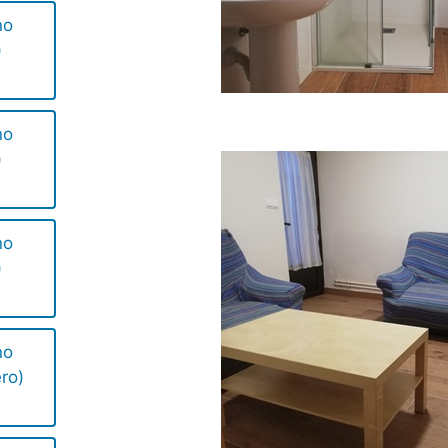
no
)
no
)
no
)
no
ro)