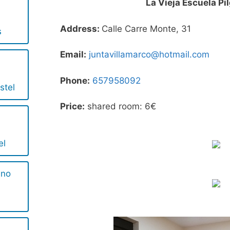
La Vieja Escuela Pi
Address:
Calle Carre Monte, 31
s
Email:
juntavillamarco@hotmail.com
Phone:
657958092
stel
Price:
shared room: 6€
el
ino