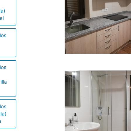
la)
el
los
los
illa
los
la)
a