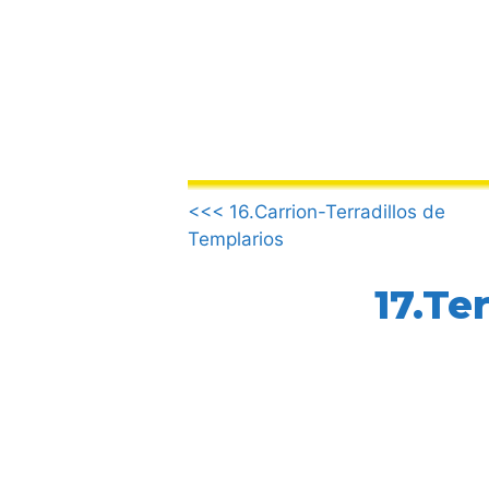
Skip
to
content
.
<<< 16.Carrion-Terradillos de
Templarios
17.Te