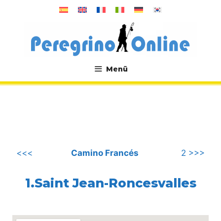
Zum
Inhalt
springen
Menü
.
<<<
Camino Francés
2 >>>
1.Saint Jean-Roncesvalles