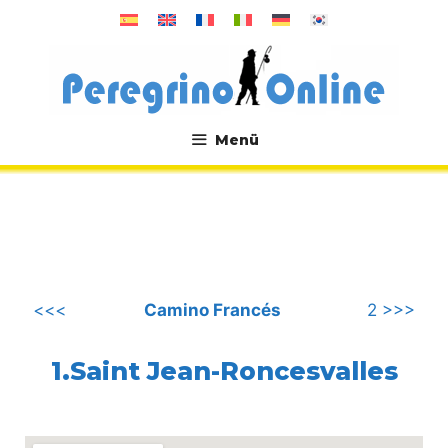
Zum
Inhalt
springen
Menü
.
<<<
Camino Francés
2 >>>
1.Saint Jean-Roncesvalles