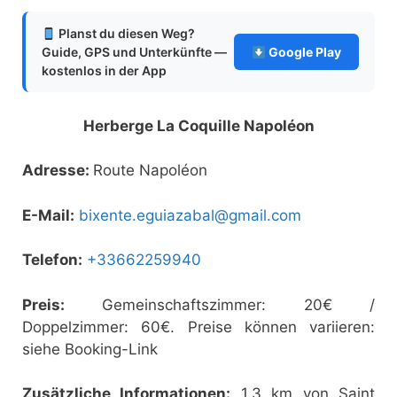
Planst du diesen Weg?
Guide, GPS und Unterkünfte —
Google Play
kostenlos in der App
Herberge La Coquille Napoléon
Adresse:
Route Napoléon
E-Mail:
bixente.eguiazabal@gmail.com
Telefon:
+33662259940
Preis:
Gemeinschaftszimmer: 20€ /
Doppelzimmer: 60€. Preise können variieren:
siehe Booking-Link
Zusätzliche Informationen:
1,3 km von Saint