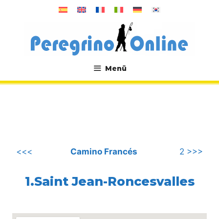
Zum
Inhalt
springen
Menü
.
<<<
Camino Francés
2 >>>
1.Saint Jean-Roncesvalles