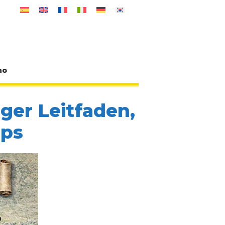
no
ger Leitfaden,
pps