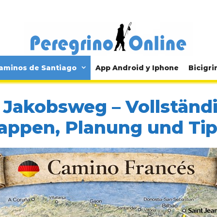
aminos de Santiago
App Android y Iphone
Bicigri
 Jakobsweg – Vollständi
appen, Planung und Ti