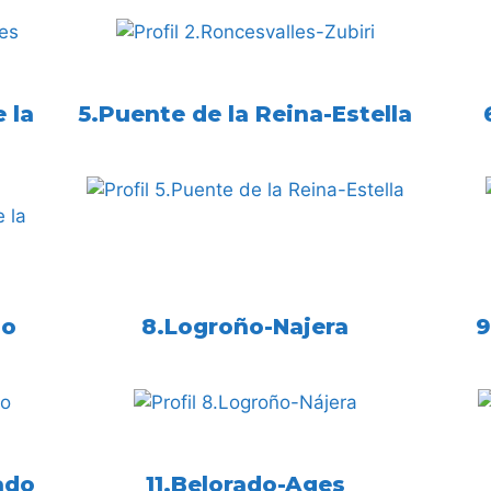
 la
5.Puente de la Reina-Estella
ño
8.Logroño-Najera
9
ado
11.Belorado-Ages