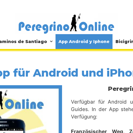
aminos de Santiago
App Android y Iphone
Bicigri
p für Android und iPh
Peregri
Verfügbar für Android u
Guides. In der App steh
Verfügung:
Französischer Weg,
Z