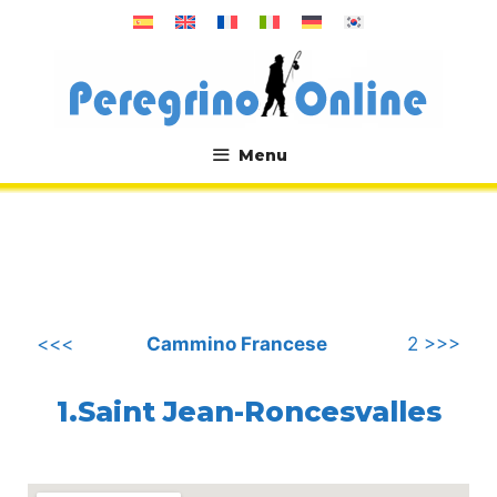
Vai
al
contenuto
Menu
.
<<<
Cammino Francese
2 >>>
1.Saint Jean-Roncesvalles