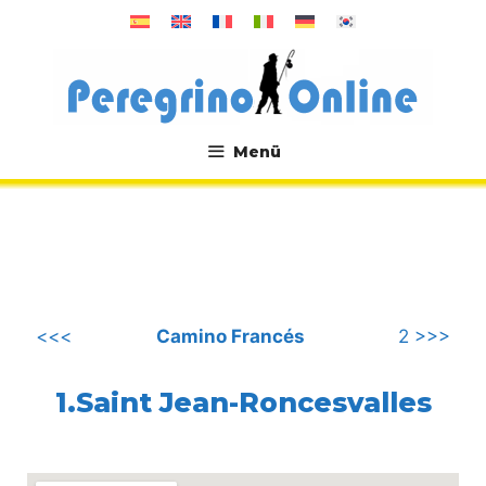
Zum
Inhalt
springen
Menü
.
<<<
Camino Francés
2 >>>
1.Saint Jean-Roncesvalles