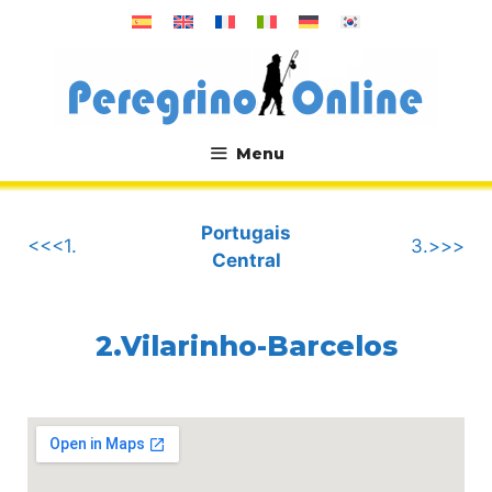
Aller
au
contenu
Menu
.
Portugais
<<<1.
3.>>>
Central
2.Vilarinho-Barcelos