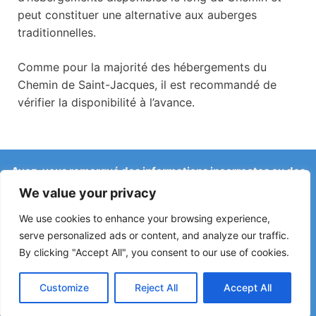
peut constituer une alternative aux auberges
traditionnelles.
Comme pour la majorité des hébergements du
Chemin de Saint-Jacques, il est recommandé de
vérifier la disponibilité à l’avance.
Avez-vous remarqué des informations incorrectes ou des
changements récents sur le Camino ?
We value your privacy
Les signalements concernant des auberges fermées, des
inondations, des déviations, des travaux ou d’autres
We use cookies to enhance your browsing experience,
changements aident à maintenir le guide à jour.
serve personalized ads or content, and analyze our traffic.
By clicking "Accept All", you consent to our use of cookies.
Écrivez-nous à :
elperegrino.online@gmail.com
Si possible, indiquez l’étape concernée.
Customize
Reject All
Accept All