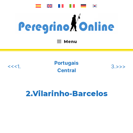
Aller
au
contenu
Menu
.
Portugais
<<<1.
3.>>>
Central
2.Vilarinho-Barcelos