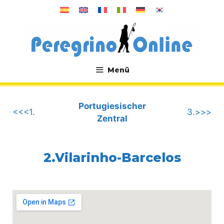
Zum
Inhalt
springen
Menü
.
Portugiesischer
<<<1.
3.>>>
Zentral
2.Vilarinho-Barcelos