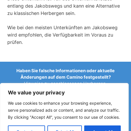
entlang des Jakobswegs und kann eine Alternative
zu klassischen Herbergen sein.
Wie bei den meisten Unterkünften am Jakobsweg
wird empfohlen, die Verfügbarkeit im Voraus zu
prüfen.
Haben Sie falsche Informationen oder aktuelle
Änderungen auf dem Camino festgestellt?
Hinweise zu geschlossenen Herbergen,
Überschwemmungen, Umleitungen, Bauarbeiten oder
We value your privacy
anderen Änderungen helfen, den Reiseführer aktuell zu
halten.
We use cookies to enhance your browsing experience,
serve personalized ads or content, and analyze our traffic.
Schreiben Sie uns an:
elperegrino.online@gmail.com
By clicking "Accept All", you consent to our use of cookies.
Wenn möglich, geben Sie bitte die entsprechende Etappe
an.