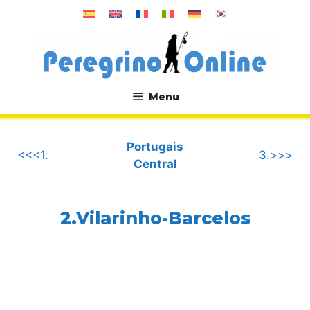
Aller
au
contenu
Menu
.
Portugais
<<<1.
3.>>>
Central
2.Vilarinho-Barcelos