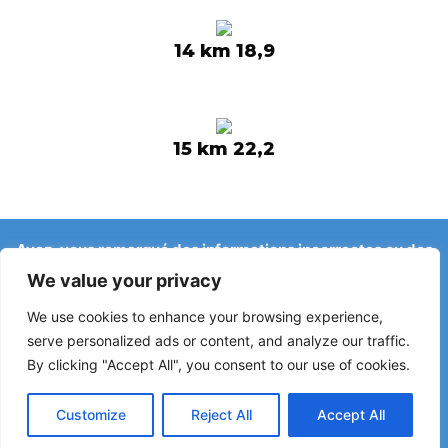
14 km 18,9
15 km 22,2
Avez-vous remarqué des informations incorrectes ou des
changements récents sur le Camino ?
We value your privacy
Les signalements concernant des auberges fermées, des
inondations, des déviations, des travaux ou d’autres
We use cookies to enhance your browsing experience,
changements aident à maintenir le guide à jour.
serve personalized ads or content, and analyze our traffic.
By clicking "Accept All", you consent to our use of cookies.
Écrivez-nous à :
elperegrino.online@gmail.com
Si possible, indiquez l’étape concernée.
Customize
Reject All
Accept All