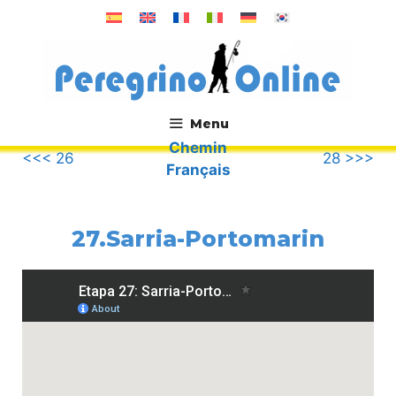
Aller
au
contenu
Menu
Chemin
.
<<< 26
28 >>>
Français
27.Sarria-Portomarin