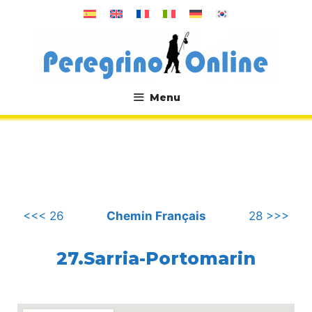
Aller
au
contenu
Menu
.
<<< 26
Chemin Français
28 >>>
27.Sarria-Portomarin