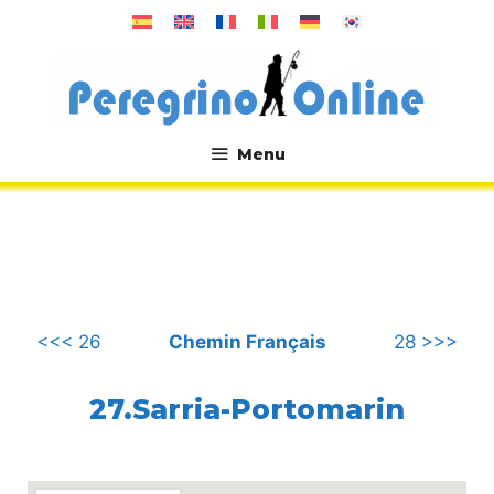
Aller
au
contenu
Menu
.
<<< 26
Chemin Français
28 >>>
27.Sarria-Portomarin