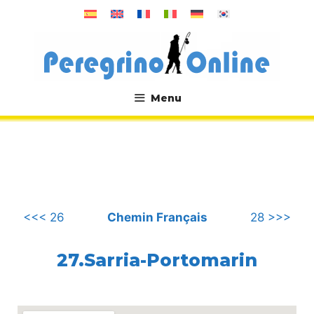
Aller
au
contenu
Menu
.
<<< 26
Chemin Français
28 >>>
27.Sarria-Portomarin