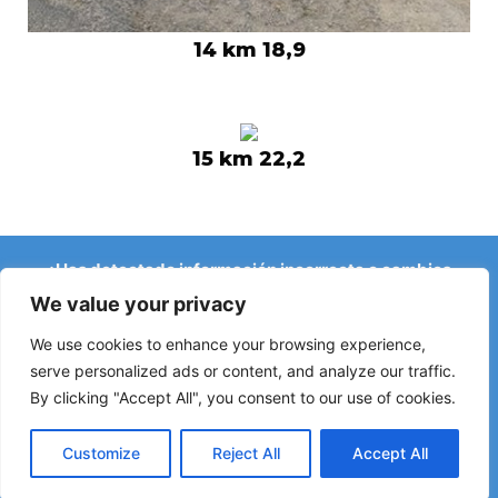
14 km 18,9
15 km 22,2
¿Has detectado información incorrecta o cambios
recientes en el Camino?
We value your privacy
Avisos sobre albergues cerrados, inundaciones, desvíos,
obras u otros cambios ayudan a mantener la guía
We use cookies to enhance your browsing experience,
actualizada.
serve personalized ads or content, and analyze our traffic.
By clicking "Accept All", you consent to our use of cookies.
Escríbenos a:
elperegrino.online@gmail.com
Si puedes, indica la etapa correspondiente.
Customize
Reject All
Accept All