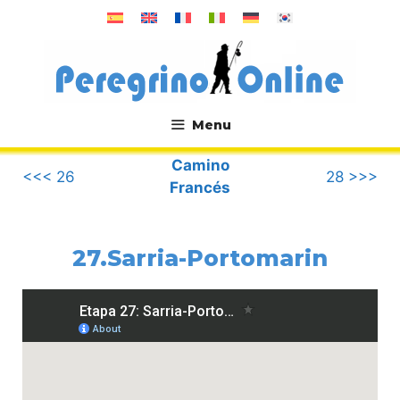
Saltar
al
contenido
Menu
.
Camino
<<< 26
28 >>>
Francés
27.Sarria-Portomarin