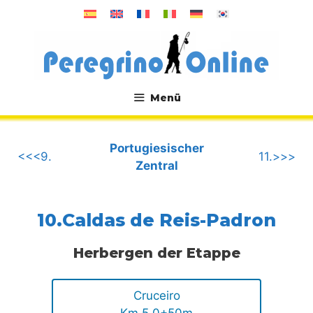
Zum
Inhalt
springen
Menü
.
Portugiesischer
<<<9.
11.>>>
Zentral
10.Caldas de Reis-Padron
Herbergen der Etappe
Cruceiro