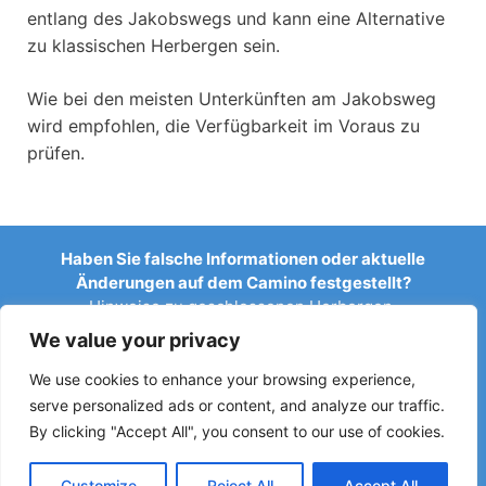
entlang des Jakobswegs und kann eine Alternative
zu klassischen Herbergen sein.
Wie bei den meisten Unterkünften am Jakobsweg
wird empfohlen, die Verfügbarkeit im Voraus zu
prüfen.
Haben Sie falsche Informationen oder aktuelle
Änderungen auf dem Camino festgestellt?
Hinweise zu geschlossenen Herbergen,
Überschwemmungen, Umleitungen, Bauarbeiten oder
We value your privacy
anderen Änderungen helfen, den Reiseführer aktuell zu
halten.
We use cookies to enhance your browsing experience,
serve personalized ads or content, and analyze our traffic.
Schreiben Sie uns an:
elperegrino.online@gmail.com
By clicking "Accept All", you consent to our use of cookies.
Wenn möglich, geben Sie bitte die entsprechende Etappe
an.
Customize
Reject All
Accept All