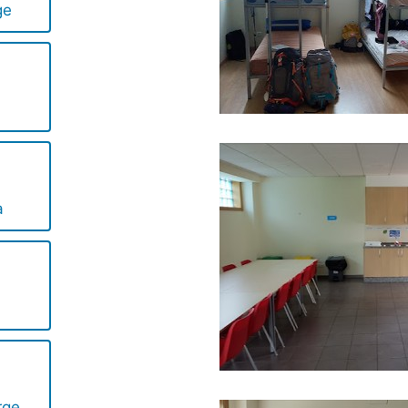
ge
a
rge