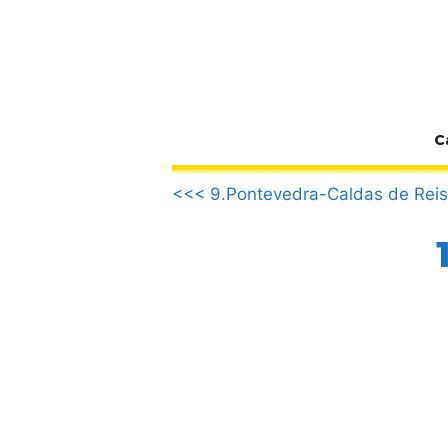
Zum
Inhalt
springen
C
.
<<< 9.Pontevedra-Caldas de Reis