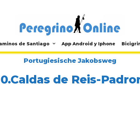
aminos de Santiago
App Android y Iphone
Bicigri
Portugiesische Jakobsweg
10.Caldas de Reis-Padro