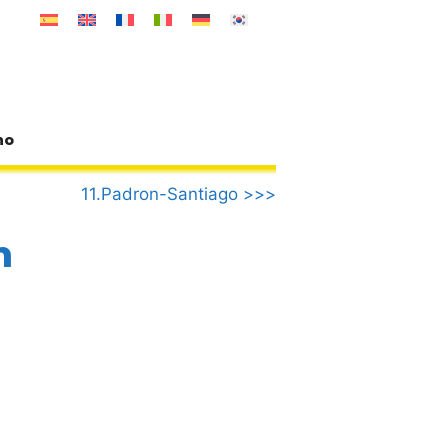
no
11.Padron-Santiago >>>
n