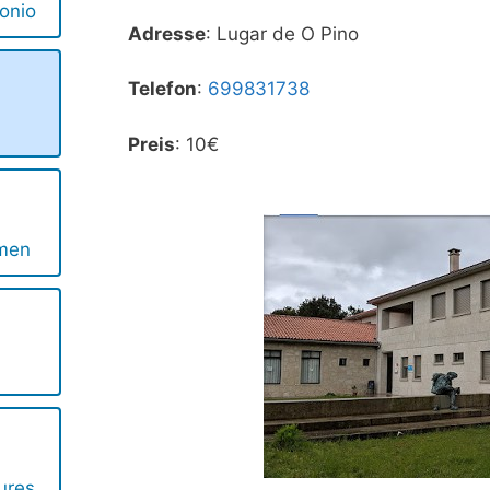
onio
Adresse
: Lugar de O Pino
Telefon
:
699831738
Preis
: 10€
rmen
ures