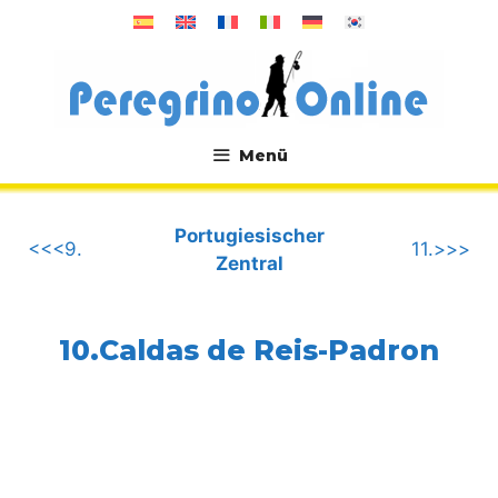
Zum
Inhalt
springen
Menü
.
Portugiesischer
<<<9.
11.>>>
Zentral
10.Caldas de Reis-Padron