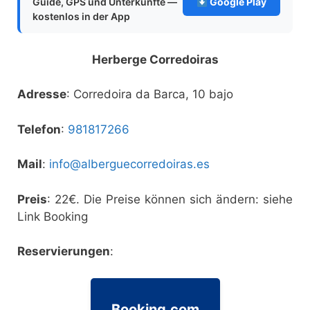
Guide, GPS und Unterkünfte —
Google Play
kostenlos in der App
Herberge Corredoiras
Adresse
: Corredoira da Barca, 10 bajo
Telefon
:
981817266
Mail
:
info@alberguecorredoiras.es
Preis
: 22€. Die Preise können sich ändern: siehe
Link Booking
Reservierungen
:
Booking.com