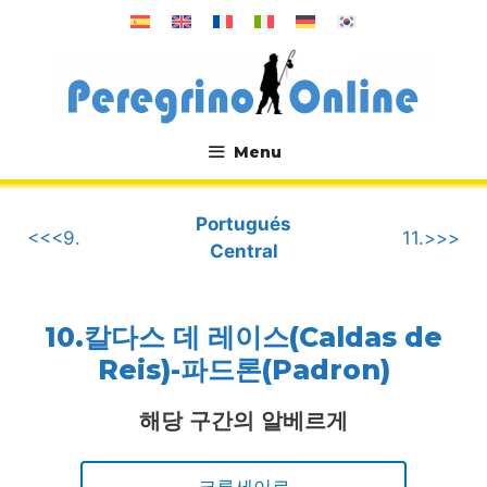
컨
텐
츠
로
건
너
Menu
뛰
.
기
Portugués
<<<9.
11.>>>
Central
10.칼다스 데 레이스(Caldas de
Reis)-파드론(Padron)
해당 구간의 알베르게
크루세이로