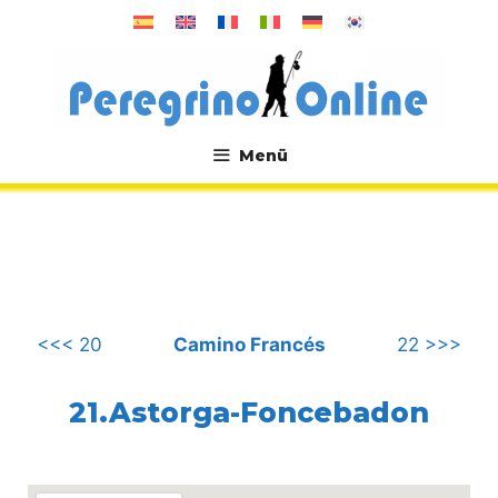
Zum
Inhalt
springen
Menü
.
<<< 20
Camino Francés
22 >>>
21.Astorga-Foncebadon