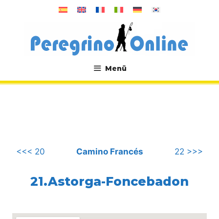
Zum
Inhalt
springen
Menü
.
<<< 20
Camino Francés
22 >>>
21.Astorga-Foncebadon