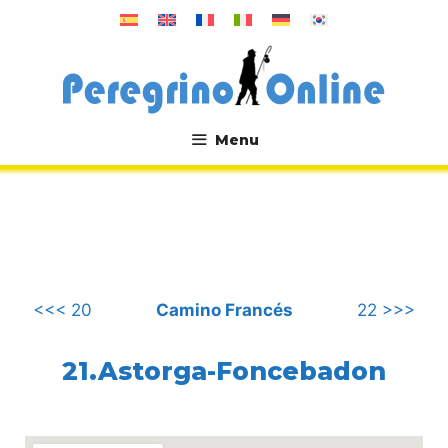
컨
텐
츠
로
건
너
Menu
뛰
.
기
<<< 20
Camino Francés
22 >>>
21.Astorga-Foncebadon