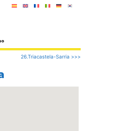
no
26.Triacastela-Sarria >>>
a