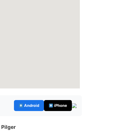
Android
iPhone
 Pilger