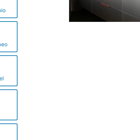
bio
beo
el