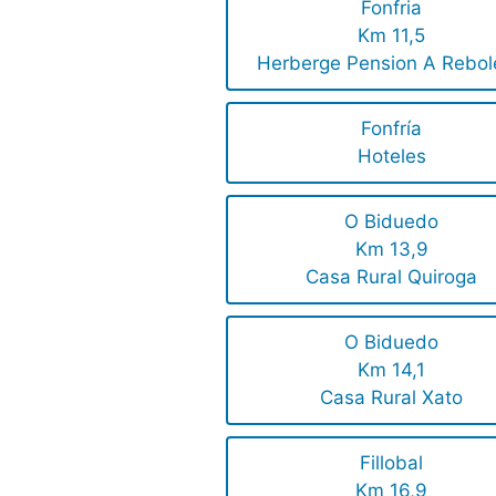
Fonfria
Km 11,5
Herberge Pension A Rebol
Fonfría
Hoteles
O Biduedo
Km 13,9
Casa Rural Quiroga
O Biduedo
Km 14,1
Casa Rural Xato
Fillobal
Km 16,9