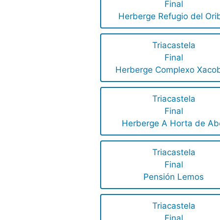
Final
Herberge Refugio del Ori
Triacastela
Final
Herberge Complexo Xaco
Triacastela
Final
Herberge A Horta de Ab
Triacastela
Final
Pensión Lemos
Triacastela
Final