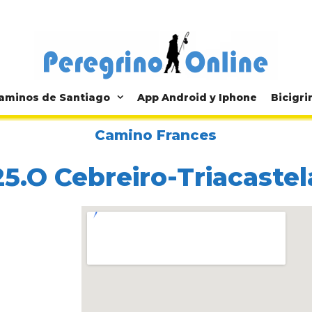
aminos de Santiago
App Android y Iphone
Bicigri
Camino Frances
25.O Cebreiro-Triacastel