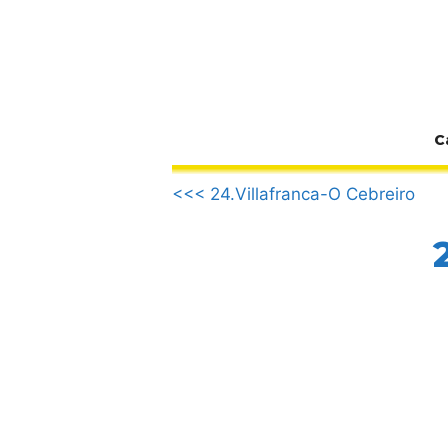
Zum
Inhalt
springen
C
.
<<< 24.Villafranca-O Cebreiro