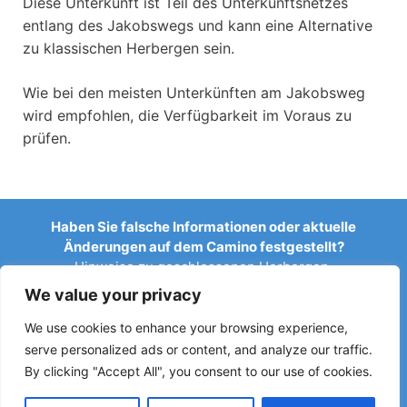
Diese Unterkunft ist Teil des Unterkunftsnetzes
entlang des Jakobswegs und kann eine Alternative
zu klassischen Herbergen sein.
Wie bei den meisten Unterkünften am Jakobsweg
wird empfohlen, die Verfügbarkeit im Voraus zu
prüfen.
Haben Sie falsche Informationen oder aktuelle
Änderungen auf dem Camino festgestellt?
Hinweise zu geschlossenen Herbergen,
Überschwemmungen, Umleitungen, Bauarbeiten oder
We value your privacy
anderen Änderungen helfen, den Reiseführer aktuell zu
halten.
We use cookies to enhance your browsing experience,
serve personalized ads or content, and analyze our traffic.
Schreiben Sie uns an:
elperegrino.online@gmail.com
By clicking "Accept All", you consent to our use of cookies.
Wenn möglich, geben Sie bitte die entsprechende Etappe