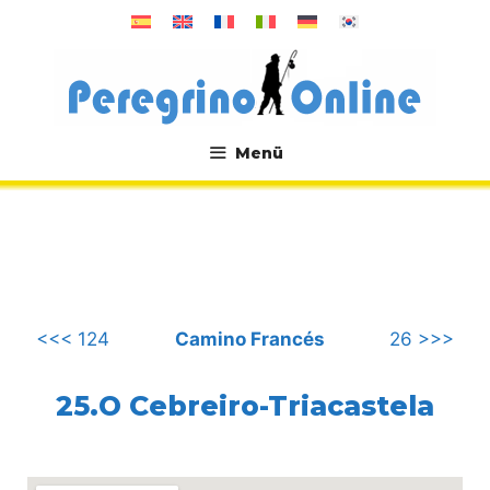
Zum
Inhalt
springen
Menü
.
<<< 124
Camino Francés
26 >>>
25.O Cebreiro-Triacastela