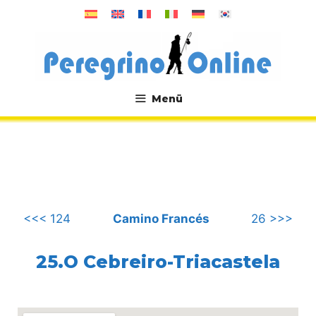
Zum
Inhalt
springen
Menü
.
<<< 124
Camino Francés
26 >>>
25.O Cebreiro-Triacastela