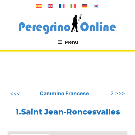
Vai
al
contenuto
Menu
.
<<<
Cammino Francese
2 >>>
1.Saint Jean-Roncesvalles