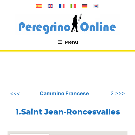
Vai
al
contenuto
Menu
.
<<<
Cammino Francese
2 >>>
1.Saint Jean-Roncesvalles