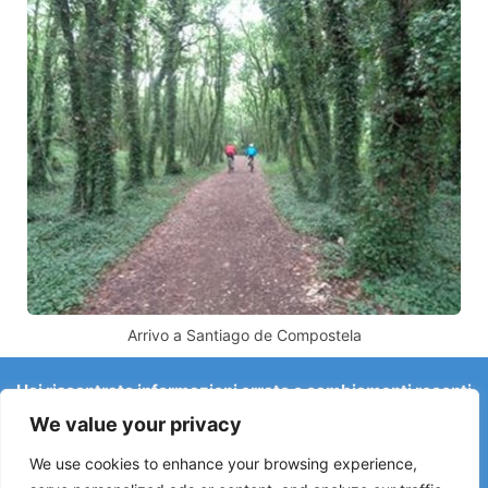
Arrivo a Santiago de Compostela
Hai riscontrato informazioni errate o cambiamenti recenti
sul Camino?
We value your privacy
Le segnalazioni su ostelli chiusi, allagamenti, deviazioni,
lavori stradali o altri cambiamenti aiutano a mantenere la
We use cookies to enhance your browsing experience,
guida aggiornata.