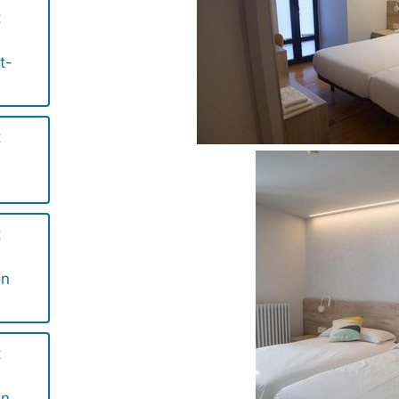
t
t-
t
t
on
t
on