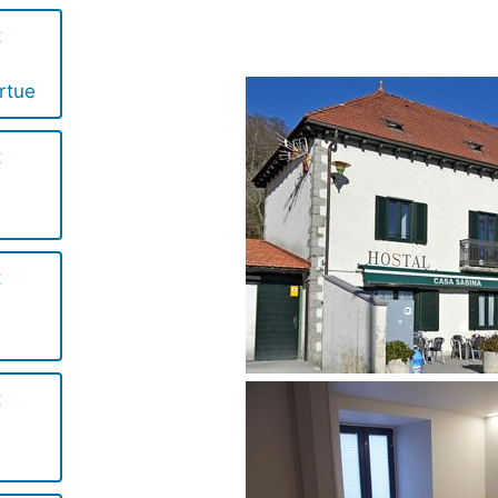
t
rtue
t
t
a
t