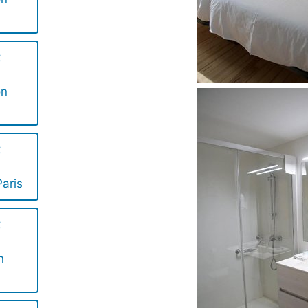
t
on
t
aris
t
n