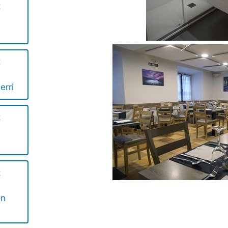
t
t
erri
t
t
on