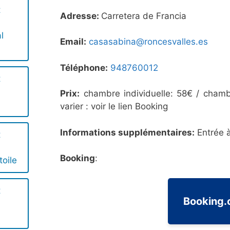
t
Adresse:
Carretera de Francia
l
Email:
casasabina@roncesvalles.es
Téléphone:
948760012
t
Prix:
chambre individuelle: 58€ / chamb
varier : voir le lien Booking
Informations supplémentaires:
Entrée à
t
Booking
:
toile
t
Booking