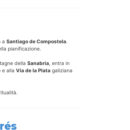
a
a
Santiago de Compostela
.
lla pianificazione.
ntagne della
Sanabria
, entra in
e
e alla
Vía de la Plata
galiziana
itualità.
rés