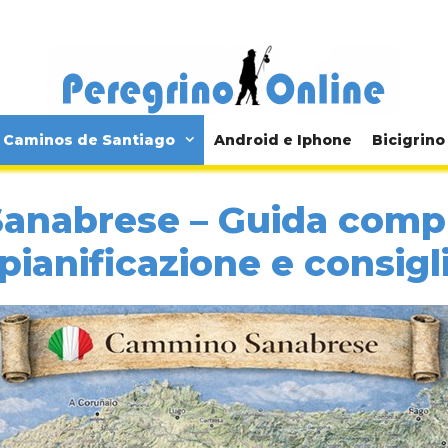
Caminos de Santiago
Android e Iphone
Bicigrino
nabrese – Guida compl
pianificazione e consigl