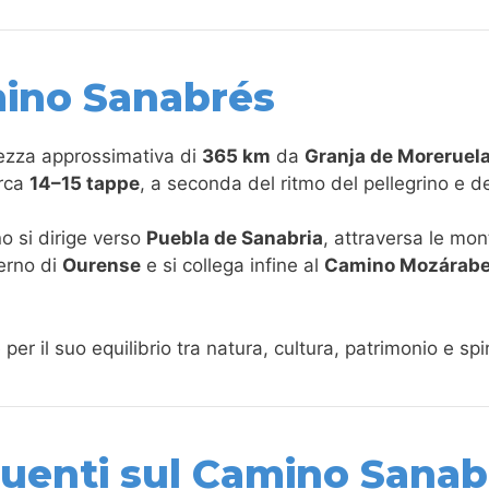
ino Sanabrés
ezza approssimativa di
365 km
da
Granja de Moreruel
irca
14–15 tappe
, a seconda del ritmo del pellegrino e de
o si dirige verso
Puebla de Sanabria
, attraversa le mo
terno di
Ourense
e si collega infine al
Camino Mozárab
per il suo equilibrio tra natura, cultura, patrimonio e spir
enti sul Camino Sanab