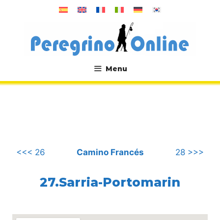
컨
텐
츠
로
건
너
Menu
뛰
.
기
<<< 26
Camino Francés
28 >>>
27.Sarria-Portomarin