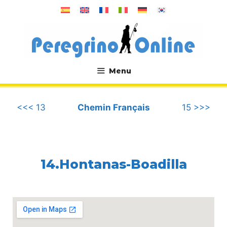
Aller
au
contenu
Menu
.
<<< 13
Chemin Français
15 >>>
14.Hontanas-Boadilla