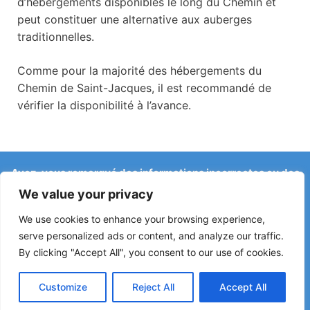
d’hébergements disponibles le long du Chemin et
peut constituer une alternative aux auberges
traditionnelles.
Comme pour la majorité des hébergements du
Chemin de Saint-Jacques, il est recommandé de
vérifier la disponibilité à l’avance.
Avez-vous remarqué des informations incorrectes ou des
changements récents sur le Camino ?
We value your privacy
Les signalements concernant des auberges fermées, des
inondations, des déviations, des travaux ou d’autres
We use cookies to enhance your browsing experience,
changements aident à maintenir le guide à jour.
serve personalized ads or content, and analyze our traffic.
By clicking "Accept All", you consent to our use of cookies.
Écrivez-nous à :
elperegrino.online@gmail.com
Si possible, indiquez l’étape concernée.
Customize
Reject All
Accept All