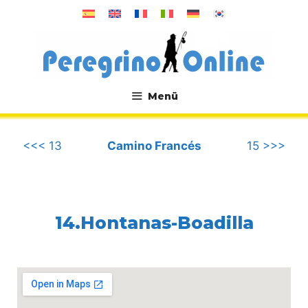
Zum
Inhalt
springen
Menü
.
<<< 13
Camino Francés
15 >>>
14.Hontanas-Boadilla