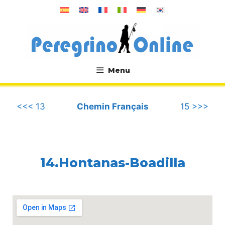
Aller
au
contenu
Menu
.
<<< 13
Chemin Français
15 >>>
14.Hontanas-Boadilla