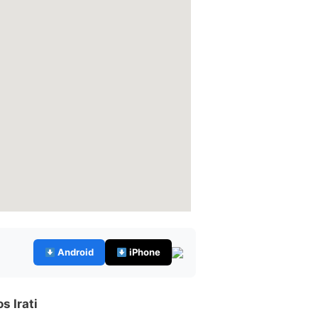
Android
iPhone
 Irati