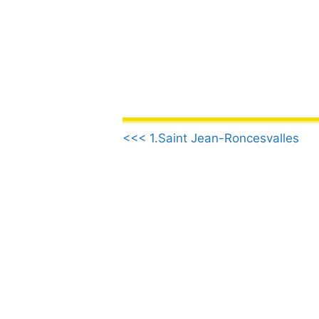
Skip
to
content
.
<<< 1.Saint Jean-Roncesvalles