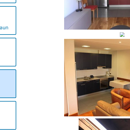
jaun
i