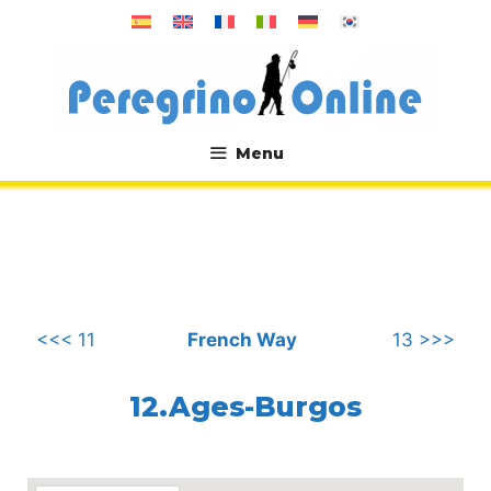
Skip
to
content
Menu
.
<<< 11
French Way
13 >>>
12.Ages-Burgos