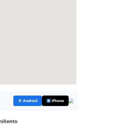
Android
iPhone
miñento