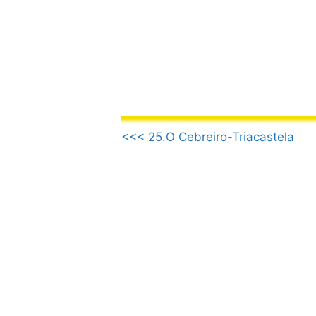
Skip
to
content
.
<<< 25.O Cebreiro-Triacastela