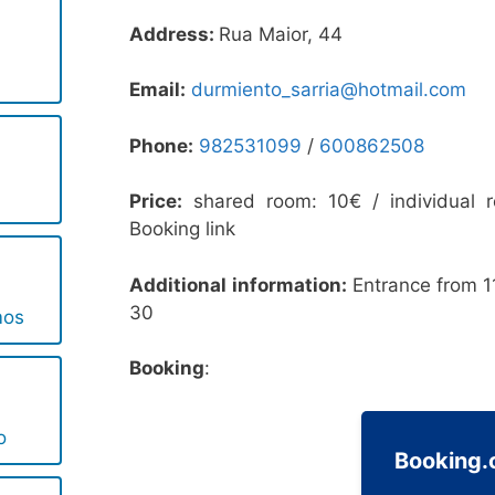
Address:
Rua Maior, 44
Email:
durmiento_sarria@hotmail.com
Phone:
982531099
/
600862508
Price:
shared room: 10€ / individual 
Booking link
Additional information:
Entrance from 1
30
mos
Booking
:
o
Booking