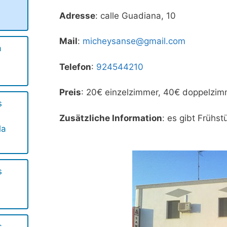
Adresse
: calle Guadiana, 10
Mail
:
micheysanse@gmail.com
a
Telefon
:
924544210
Preis
: 20€ einzelzimmer, 40€ doppelzi
s
Zusätzliche Information
: es gibt Frühst
la
s
s