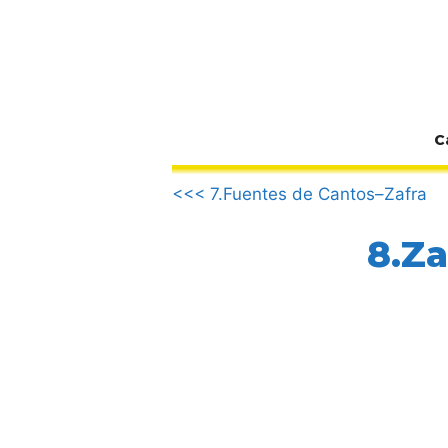
Zum
Inhalt
springen
C
.
<<< 7.Fuentes de Cantos–Zafra
8.Za