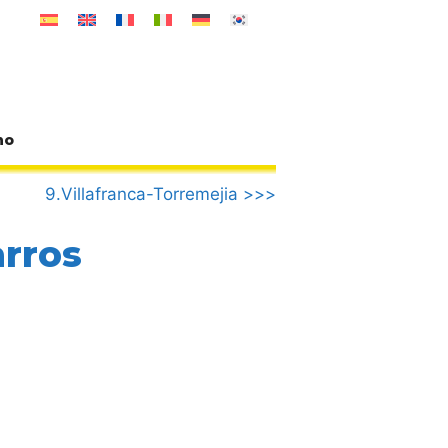
no
9.Villafranca-Torremejia >>>
arros