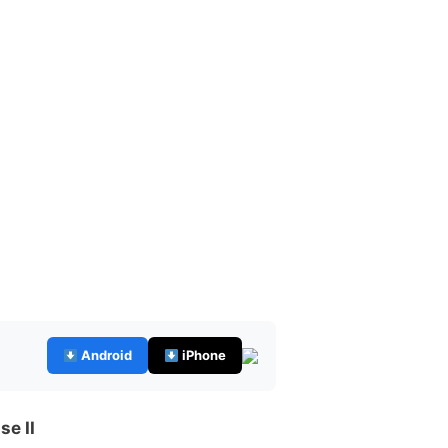
Android
iPhone
se II