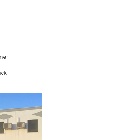
mmer
ück