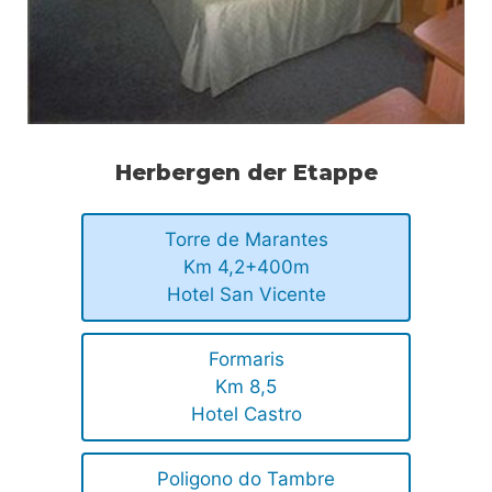
Herbergen der Etappe
Torre de Marantes
Km 4,2+400m
Hotel San Vicente
Formaris
Km 8,5
Hotel Castro
Poligono do Tambre