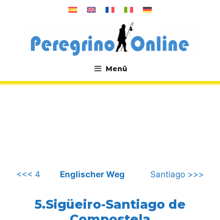
Zum
Inhalt
springen
Menü
.
<<< 4
Englischer Weg
Santiago >>>
5.Sigüeiro-Santiago de
Compostela