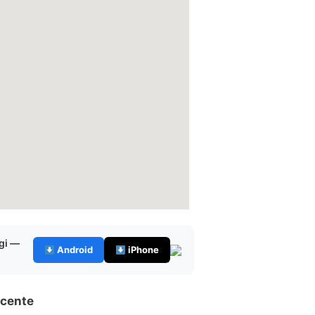
gi —
Android
iPhone
icente