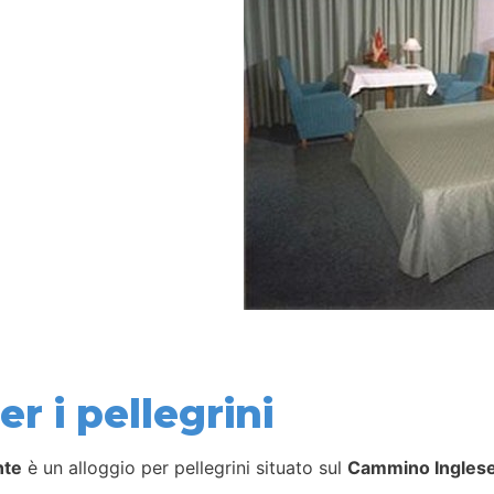
r i pellegrini
nte
è un alloggio per pellegrini situato sul
Cammino Ingles