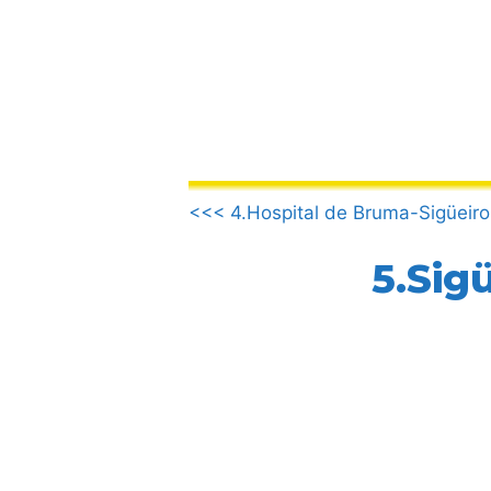
Vai
al
contenuto
.
<<< 4.Hospital de Bruma-Sigüeiro
5.Sig